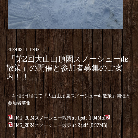
2024
.
02
.
01 09:18
「第2回大山山頂園スノーシューde
散策」の開催と参加者募集のご案
内！！
⁂下記日程にて「大山山頂園スノーシューde散策」開催と
参加者募集
IMG_2024スノーシュー散策no.1.pdf
(1.04MB)
IMG_2024スノーシュー散策no.2.pdf
(0.97MB)