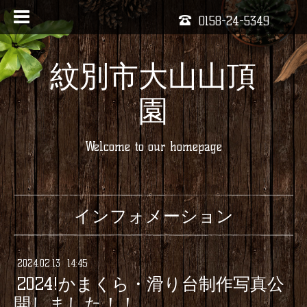
0158-24-5349
紋別市大山山頂
園
Welcome to our homepage
インフォメーション
2024
.
02
.
13 14:45
2024!かまくら・滑り台制作写真公
開しました！！