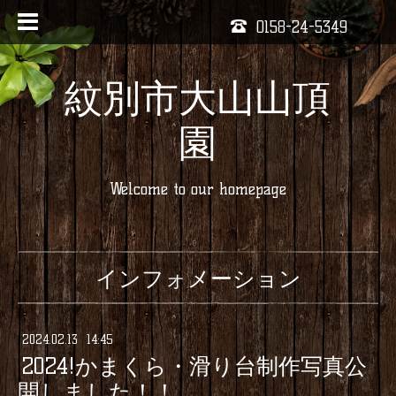
0158-24-5349
紋別市大山山頂
園
Welcome to our homepage
インフォメーション
2024
.
02
.
13 14:45
2024!かまくら・滑り台制作写真公
開しました！！